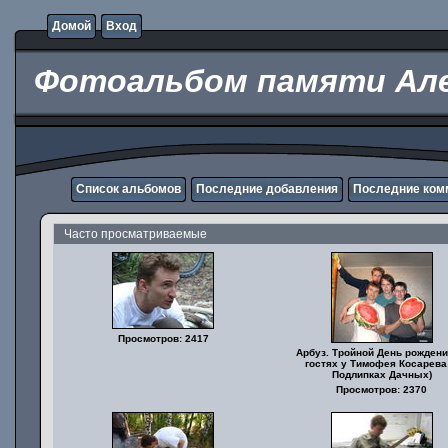
Домой
Вход
Фотоальбом памяти Але
Список альбомов
Последние добавления
Последние ком
Часто просматриваемые
Просмотров: 2417
Арбуз. Тройной День рождени
гостях у Тимофея Косарева 
Подлипках Дачных)
Просмотров: 2370