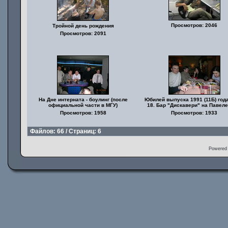
Просмотров: 2046
Тройной день рождения
Просмотров: 2091
На Дне интерната - боулинг (после
Юбилей выпуска 1991 (11Б) го
официальной части в МГУ)
18. Бар "Дискавери" на Павеле
Просмотров: 1958
Просмотров: 1933
Файлов: 66 / Страниц: 6
Powered