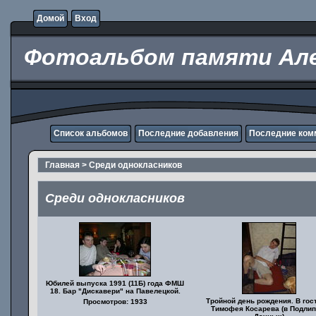
Домой
Вход
Фотоальбом памяти Але
Список альбомов
Последние добавления
Последние ком
Главная
>
Среди однокласников
Среди однокласников
Юбилей выпуска 1991 (11Б) года ФМШ
18. Бар "Дискавери" на Павелецкой.
Тройной день рождения. В гос
Просмотров: 1933
Тимофея Косарева (в Подлип